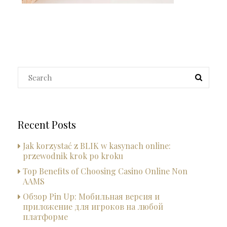
Recent Posts
Jak korzystać z BLIK w kasynach online:
przewodnik krok po kroku
Top Benefits of Choosing Casino Online Non
AAMS
Обзор Pin Up: Мобильная версия и
приложение для игроков на любой
платформе