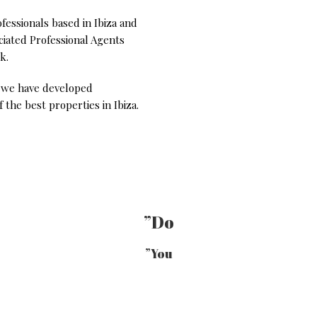
rofessionals based in Ibiza and
ociated Professional Agents
k.
a, we have developed
the best properties in Ibiza.
”Do
”You