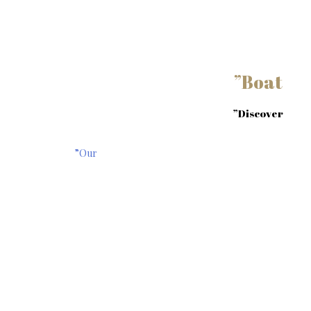
”Boat
”Discover
”Our