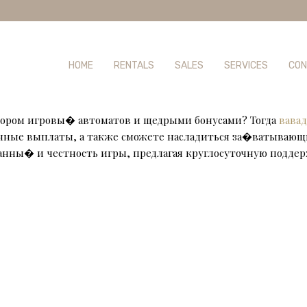
HOME
RENTALS
SALES
SERVICES
CON
ором игровы� автоматов и щедрыми бонусами? Тогда
вавад
нные выплаты, а также сможете насладиться за�ватывающ
данны� и честность игры, предлагая круглосуточную подде