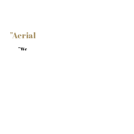
”Aerial
”We