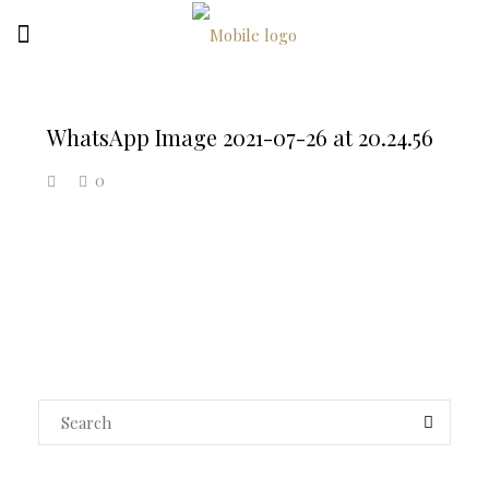
WhatsApp Image 2021-07-26 at 20.24.56
0