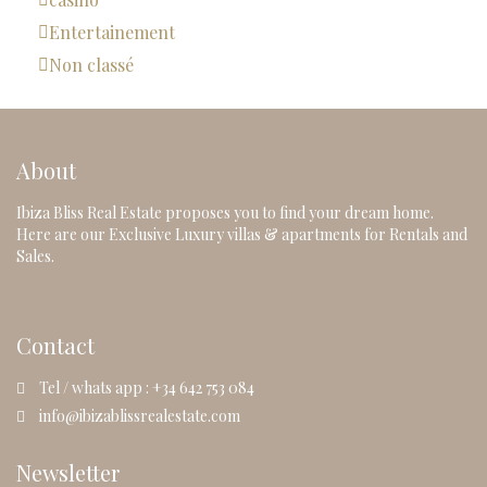
Entertainement
Non classé
About
Ibiza Bliss Real Estate proposes you to find your dream home.
Here are our Exclusive Luxury villas & apartments for Rentals and
Sales.
Contact
Tel / whats app : +34 642 753 084
info@ibizablissrealestate.com
Newsletter