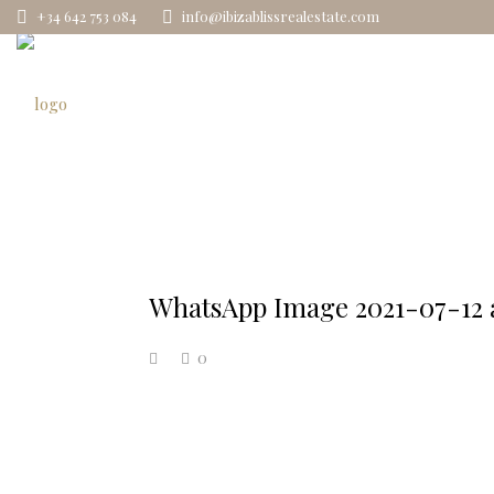
+34 642 753 084
info@ibizablissrealestate.com
WhatsApp Image 2021-07-12 at
0