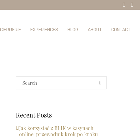
CIERGERIE
EXPERIENCES
BLOG
ABOUT
CONTACT
Recent Posts
Jak korzystać z BLIK w kasynach
online: przewodnik krok po kroku