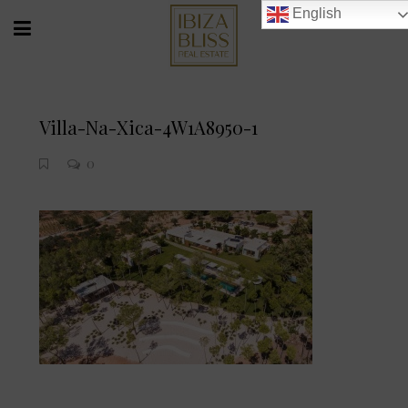
English
Villa-Na-Xica-4W1A8950-1
0