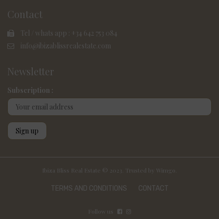
Contact
Tel / whats app : +34 642 753 084
info@ibizablissrealestate.com
Newsletter
Subscription :
Ibiza Bliss Real Estate © 2023. Trusted by
Wimgo.
TERMS AND CONDITIONS
CONTACT
Follow us