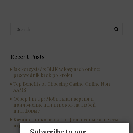
Recent Posts
Jak korzystać z BLIK w kasynach online:
przewodnik krok po kroku
Top Benefits of Choosing Casino Online Non
AAMS
Обзор Pin Up: Мобильная версия и
приложение для игроков на любой
платформе
Казино Пинко зеркало: финансовые аспекты
игры и ставок
Subscribe to our