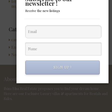
Бонусы и акции на 1win официальный сайт:
newsletter !
подробный обзор
Receive the new listings
Categories
casino
Entertainement
Non classé
SIGN UP !
About
Ibiza Bliss Real Estate proposes you to find your dream home.
Here are our Exclusive Luxury villas & apartments for Rentals and
Sales.