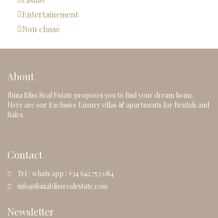
Entertainement
Non classé
About
Ibiza Bliss Real Estate proposes you to find your dream home.
Here are our Exclusive Luxury villas & apartments for Rentals and
Sales.
Contact
Tel / whats app : +34 642 753 084
info@ibizablissrealestate.com
Newsletter