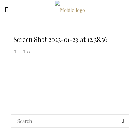
Screen Shot 2023-01-23 at 12.38.56
0