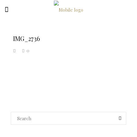
IMG_2736
0