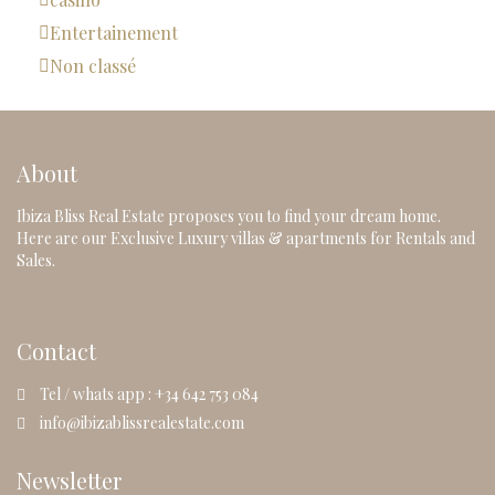
Entertainement
Non classé
About
Ibiza Bliss Real Estate proposes you to find your dream home.
Here are our Exclusive Luxury villas & apartments for Rentals and
Sales.
Contact
Tel / whats app : +34 642 753 084
info@ibizablissrealestate.com
Newsletter