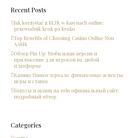
Recent Posts
Jak korzystać z BLIK w kasynach online:
przewodnik krok po kroku
Top Benefits of Choosing Casino Online Non
AAMS
Обзор Pin Up: Мобильная версия и
приложение для игроков на любой
платформе
Казино Пинко зеркало: финансовые аспекты
игры и ставок
Бонусы и акции на 1win официальный сайт:
подробный обзор
Categories
casino