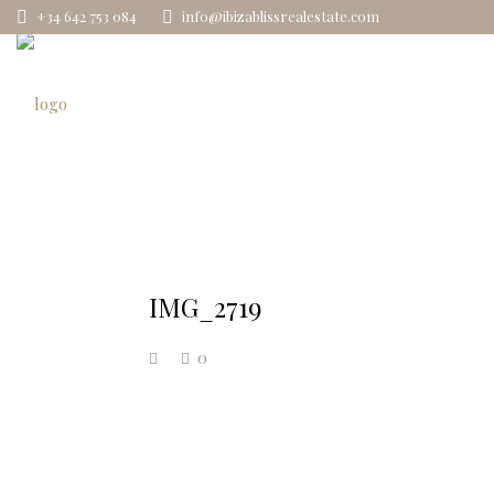
+34 642 753 084
info@ibizablissrealestate.com
IMG_2719
0