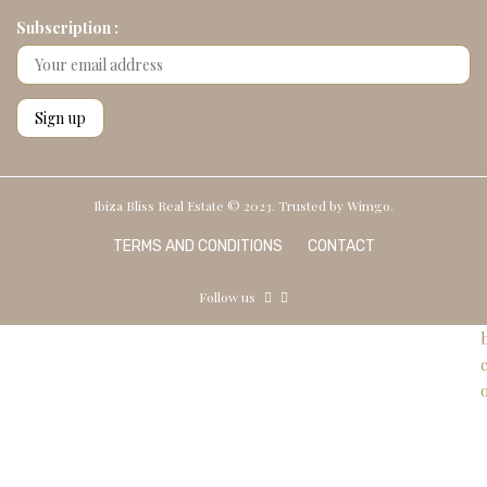
Subscription :
Ibiza Bliss Real Estate © 2023. Trusted by
Wimgo.
TERMS AND CONDITIONS
CONTACT
Follow us