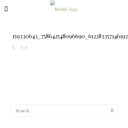
159330643_758642548096690_61228335714619
0