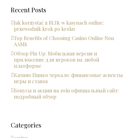
Recent Posts
Jak korzystać z BLIK w kasynach online:
przewodnik krok po kroku
Top Benefits of Choosing Casino Online Non
AAMS
Обзор Pin Up: Мобильная версия и
приложение для игроков на любой
платформе
Казино Пинко зеркало: финансовые аспекты
игры и ставок
Бонусы и акции на 1win официальный сайт:
подробный обзор
Categories
casino