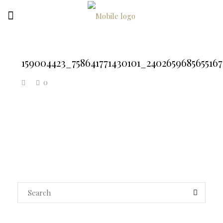
159004423_758641771430101_240265968565516
0