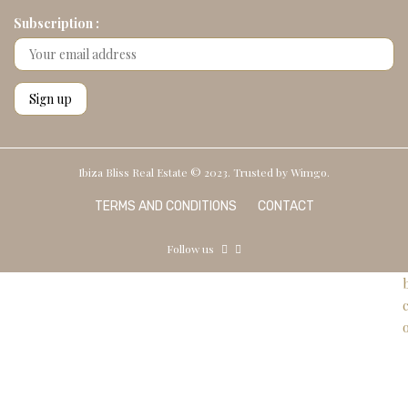
Subscription :
Ibiza Bliss Real Estate © 2023. Trusted by
Wimgo.
TERMS AND CONDITIONS
CONTACT
Follow us