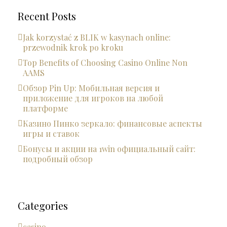
Recent Posts
Jak korzystać z BLIK w kasynach online:
przewodnik krok po kroku
Top Benefits of Choosing Casino Online Non
AAMS
Обзор Pin Up: Мобильная версия и
приложение для игроков на любой
платформе
Казино Пинко зеркало: финансовые аспекты
игры и ставок
Бонусы и акции на 1win официальный сайт:
подробный обзор
Categories
casino