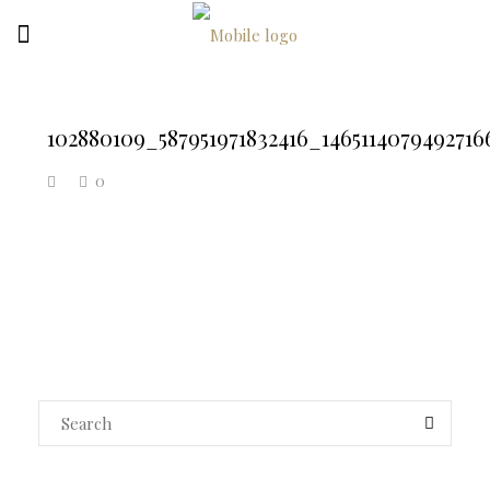
102880109_587951971832416_146511407949271
0