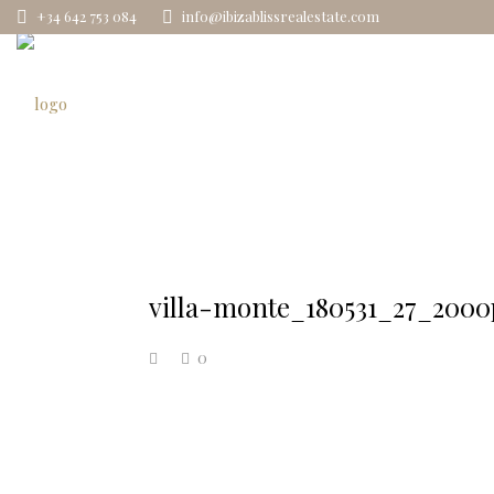
+34 642 753 084
info@ibizablissrealestate.com
villa-monte_180531_27_2000
0