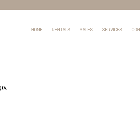
HOME
RENTALS
SALES
SERVICES
CON
px