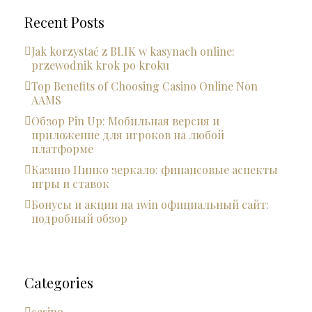
Recent Posts
Jak korzystać z BLIK w kasynach online:
przewodnik krok po kroku
Top Benefits of Choosing Casino Online Non
AAMS
Обзор Pin Up: Мобильная версия и
приложение для игроков на любой
платформе
Казино Пинко зеркало: финансовые аспекты
игры и ставок
Бонусы и акции на 1win официальный сайт:
подробный обзор
Categories
casino