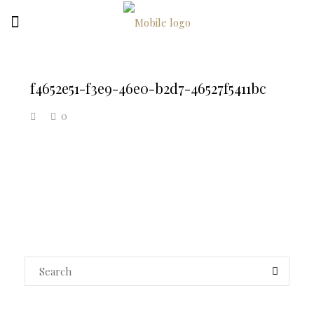
f4652e51-f3e9-46e0-b2d7-46527f5411bc
0