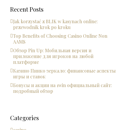
Recent Posts
Jak korzystać z BLIK w kasynach online:
przewodnik krok po kroku
Top Benefits of Choosing Casino Online Non
AAMS
Обзор Pin Up: Мобильная версия и
приложение для игроков на любой
платформе
Казино Пинко зеркало: финансовые аспекты
игры и ставок
Бонусы и акции на 1win официальный сайт:
подробный обзор
Categories
casino