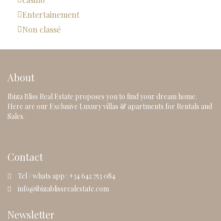
Entertainement
Non classé
About
Ibiza Bliss Real Estate proposes you to find your dream home.
Here are our Exclusive Luxury villas & apartments for Rentals and
Sales.
Contact
Tel / whats app : +34 642 753 084
info@ibizablissrealestate.com
Newsletter