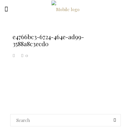
e4766bc3-6724-464e-ad99-
3588a8c3ecd0
0