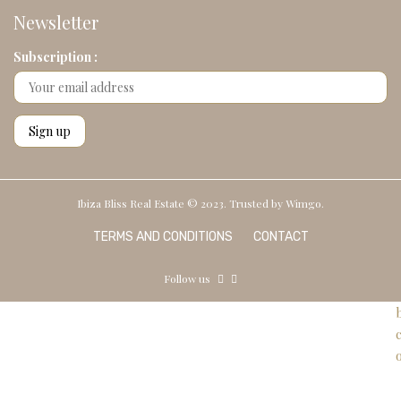
Newsletter
Subscription :
Ibiza Bliss Real Estate © 2023. Trusted by
Wimgo.
TERMS AND CONDITIONS
CONTACT
Follow us