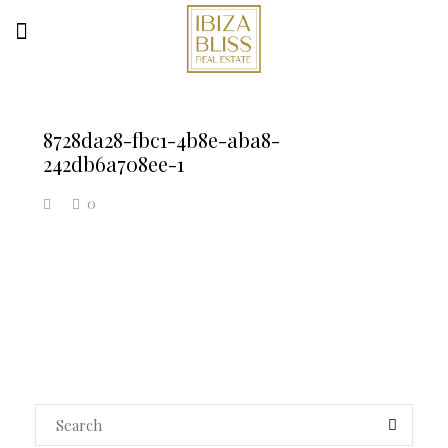
8728da28-fbc1-4b8e-aba8-
242db6a708ee-1
0