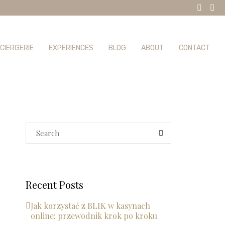
CIERGERIE
EXPERIENCES
BLOG
ABOUT
CONTACT
Recent Posts
Jak korzystać z BLIK w kasynach
online: przewodnik krok po kroku