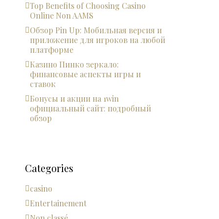
Top Benefits of Choosing Casino
Online Non AAMS
Обзор Pin Up: Мобильная версия и
приложение для игроков на любой
платформе
Казино Пинко зеркало:
финансовые аспекты игры и
ставок
Бонусы и акции на 1win
официальный сайт: подробный
обзор
Categories
casino
Entertainement
Non classé