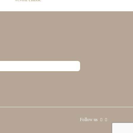
Follow us