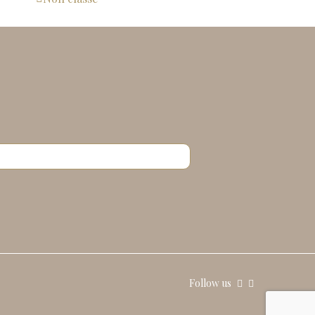
Follow us