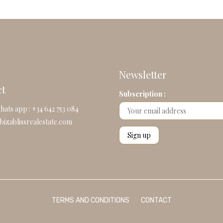
Newsletter
ct
Subscription :
hats app : +34 642 753 084
bizablissrealestate.com
TERMS AND CONDITIONS
CONTACT