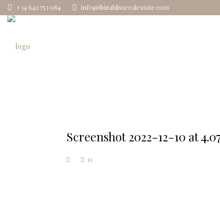
+34 642 753 084
info@ibizablissrealestate.com
Screenshot 2022-12-10 at 4.0
0