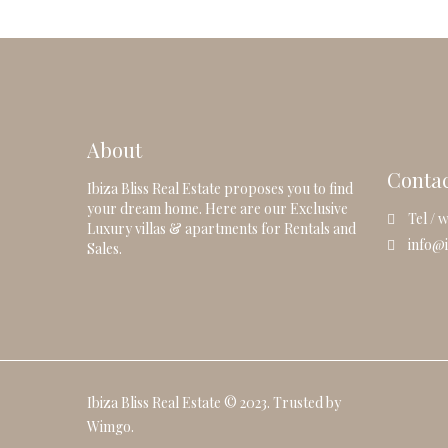
About
Conta
Ibiza Bliss Real Estate proposes you to find
your dream home. Here are our Exclusive
Tel / w
Luxury villas & apartments for Rentals and
info@i
Sales.
Ibiza Bliss Real Estate © 2023. Trusted by
Wimgo.