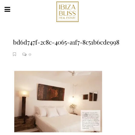
bd6d747f-2c8c-4065-a1f7-8c51b6cde998
0