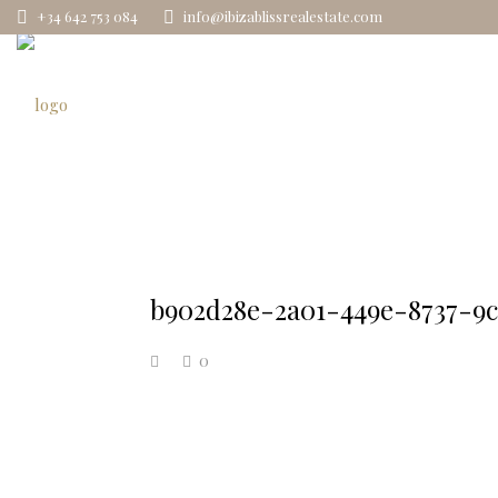
+34 642 753 084
info@ibizablissrealestate.com
b902d28e-2a01-449e-8737-9c
0