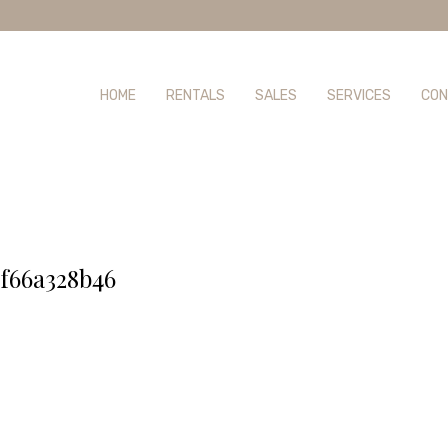
HOME
RENTALS
SALES
SERVICES
CON
f66a328b46