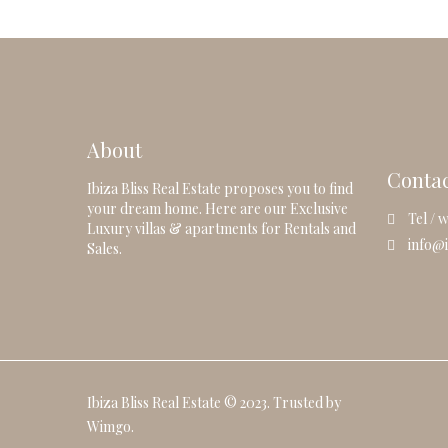
About
Conta
Ibiza Bliss Real Estate proposes you to find
your dream home. Here are our Exclusive
Tel / w
Luxury villas & apartments for Rentals and
info@i
Sales.
Ibiza Bliss Real Estate © 2023. Trusted by
Wimgo.