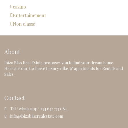
casino
Entertainement
Non classé
About
Ibiza Bliss Real Estate proposes you to find your dream home.
Here are our Exclusive Luxury villas & apartments for Rentals and
Sales.
Contact
Tel / whats app : +34 642 753 084
info@ibizablissrealestate.com