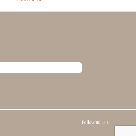
Follow us