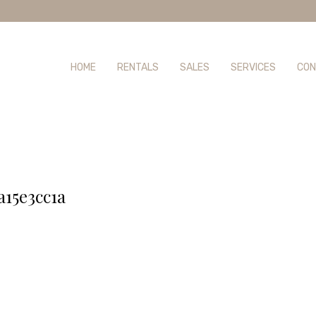
HOME
RENTALS
SALES
SERVICES
CON
a15e3cc1a