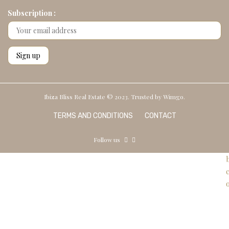
Subscription :
Ibiza Bliss Real Estate © 2023. Trusted by
Wimgo.
TERMS AND CONDITIONS
CONTACT
Follow us