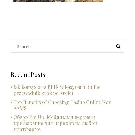
Recent Posts
Jak korzystać z BLIK w kasynach online:
przewodnik krok po kroku
Top Benefits of Choosing Casino Online Non
AAMS
Обзор Pin Up: Мобильная версия и
приложение для игроков на любой
платформе