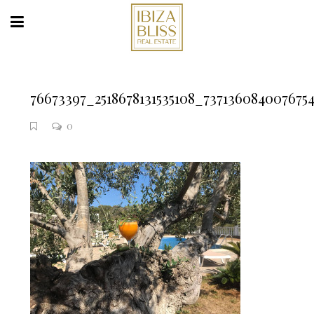
76673397_2518678131535108_737136084007675
0