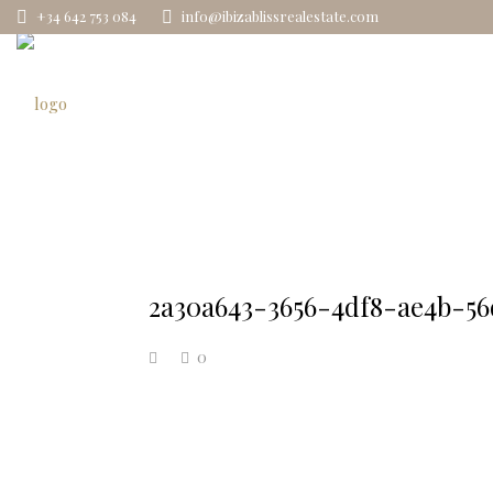
+34 642 753 084
info@ibizablissrealestate.com
2a30a643-3656-4df8-ae4b-56
0