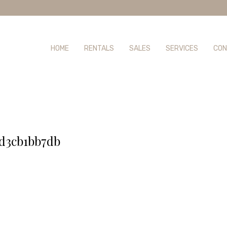
HOME
RENTALS
SALES
SERVICES
CON
d3cb1bb7db