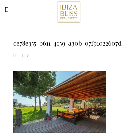
ce78e355-b611-4c59-a30b-07f91022607d
0