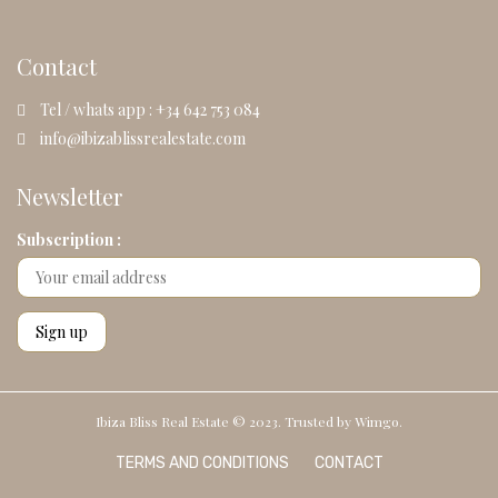
Contact
Tel / whats app : +34 642 753 084
info@ibizablissrealestate.com
Newsletter
Subscription :
Ibiza Bliss Real Estate © 2023. Trusted by
Wimgo.
TERMS AND CONDITIONS
CONTACT