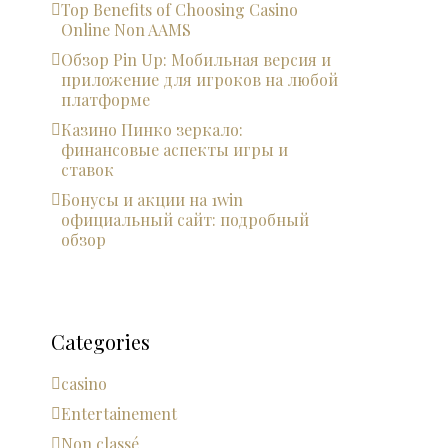
Top Benefits of Choosing Casino
Online Non AAMS
Обзор Pin Up: Мобильная версия и
приложение для игроков на любой
платформе
Казино Пинко зеркало:
финансовые аспекты игры и
ставок
Бонусы и акции на 1win
официальный сайт: подробный
обзор
Categories
casino
Entertainement
Non classé