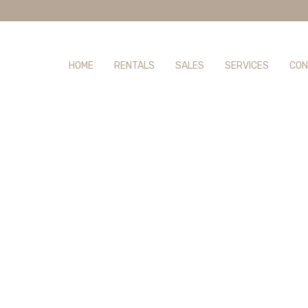
HOME
RENTALS
SALES
SERVICES
CON