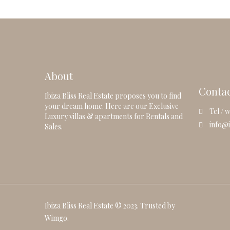
About
Conta
Ibiza Bliss Real Estate proposes you to find
your dream home. Here are our Exclusive
Tel / w
Luxury villas & apartments for Rentals and
info@i
Sales.
Ibiza Bliss Real Estate © 2023. Trusted by
Wimgo.