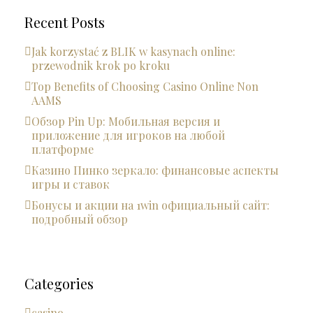
Recent Posts
Jak korzystać z BLIK w kasynach online:
przewodnik krok po kroku
Top Benefits of Choosing Casino Online Non
AAMS
Обзор Pin Up: Мобильная версия и
приложение для игроков на любой
платформе
Казино Пинко зеркало: финансовые аспекты
игры и ставок
Бонусы и акции на 1win официальный сайт:
подробный обзор
Categories
casino