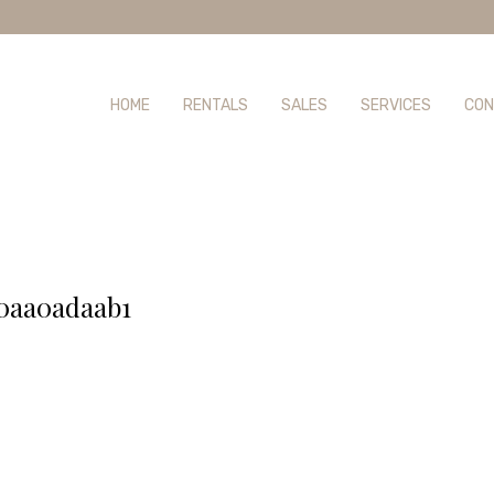
HOME
RENTALS
SALES
SERVICES
CON
0aa0adaab1