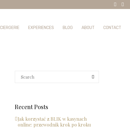
CIERGERIE
EXPERIENCES
BLOG
ABOUT
CONTACT
Recent Posts
Jak korzystać z BLIK w kasynach
online: przewodnik krok po kroku