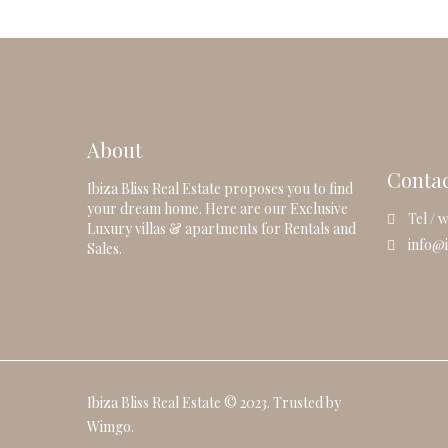
About
Conta
Ibiza Bliss Real Estate proposes you to find
your dream home. Here are our Exclusive
Tel / w
Luxury villas & apartments for Rentals and
info@i
Sales.
Ibiza Bliss Real Estate © 2023. Trusted by
Wimgo.