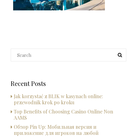
Recent Posts
Jak korzystać z BLIK w kasynach online:
przewodnik krok po kroku
Top Benefits of Choosing Casino Online Non
AAMS
Обзор Pin Up: Мобильная версия и
приложение для игроков на любой