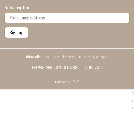
Subscription :
Ibiza Bliss Real Estate © 2023. Trusted by
Wimgo.
TERMS AND CONDITIONS
CONTACT
Follow us