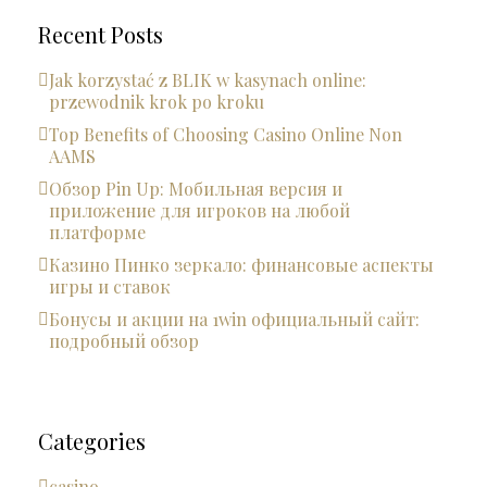
Recent Posts
Jak korzystać z BLIK w kasynach online:
przewodnik krok po kroku
Top Benefits of Choosing Casino Online Non
AAMS
Обзор Pin Up: Мобильная версия и
приложение для игроков на любой
платформе
Казино Пинко зеркало: финансовые аспекты
игры и ставок
Бонусы и акции на 1win официальный сайт:
подробный обзор
Categories
casino