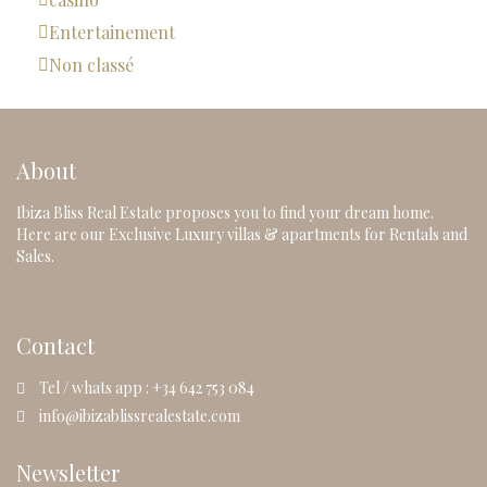
Entertainement
Non classé
About
Ibiza Bliss Real Estate proposes you to find your dream home.
Here are our Exclusive Luxury villas & apartments for Rentals and
Sales.
Contact
Tel / whats app : +34 642 753 084
info@ibizablissrealestate.com
Newsletter