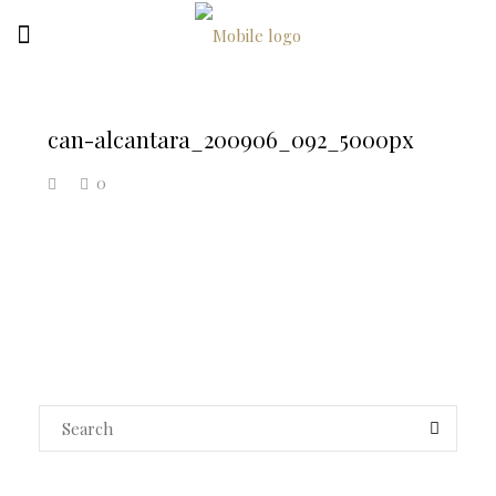
can-alcantara_200906_092_5000px
0