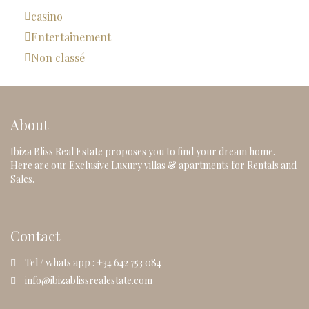
casino
Entertainement
Non classé
About
Ibiza Bliss Real Estate proposes you to find your dream home.
Here are our Exclusive Luxury villas & apartments for Rentals and
Sales.
Contact
Tel / whats app : +34 642 753 084
info@ibizablissrealestate.com