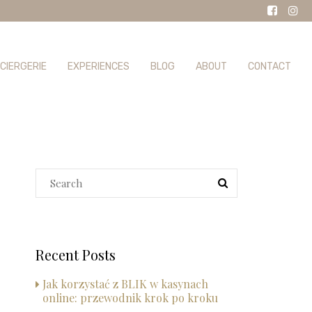
CIERGERIE
EXPERIENCES
BLOG
ABOUT
CONTACT
Recent Posts
Jak korzystać z BLIK w kasynach
online: przewodnik krok po kroku