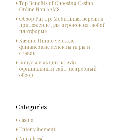
Top Benefits of Choosing Casino
Online Non AAMS
Обзор Pin Up: Мобильная версия и
приложение для игроков на любой
платформе
Казино Пинко зеркало:
финансовые аспекты игры и
ставок
Бонусы и акции на 1win
официальный сайт: подробный
обзор
Categories
casino
Entertainement
Non classé