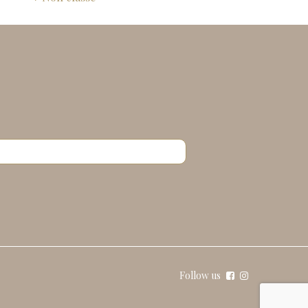
Follow us