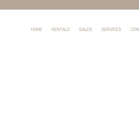
HOME
RENTALS
SALES
SERVICES
CON