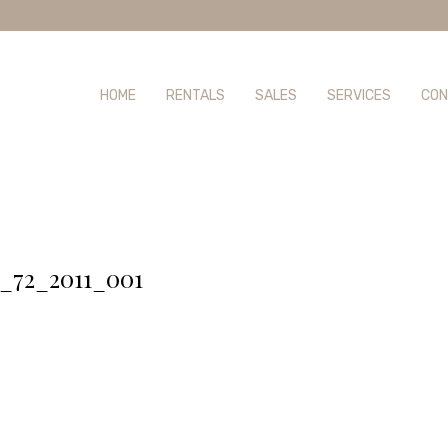
HOME
RENTALS
SALES
SERVICES
CON
_72_2011_001