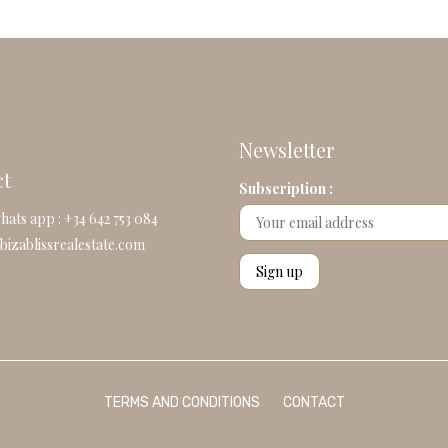
Newsletter
ct
Subscription :
hats app : +34 642 753 084
bizablissrealestate.com
TERMS AND CONDITIONS
CONTACT