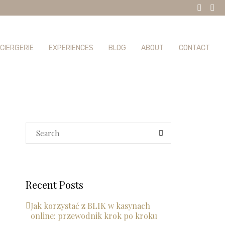
CIERGERIE
EXPERIENCES
BLOG
ABOUT
CONTACT
Recent Posts
Jak korzystać z BLIK w kasynach
online: przewodnik krok po kroku