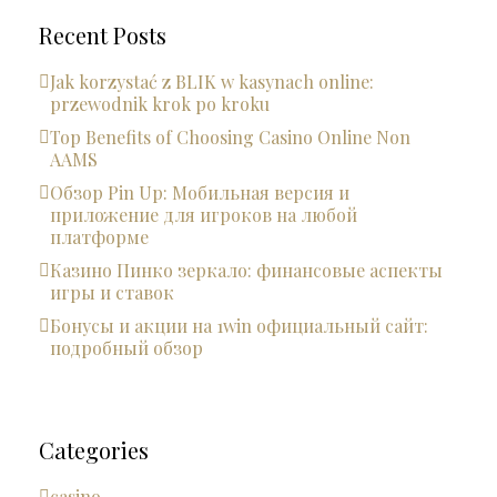
Recent Posts
Jak korzystać z BLIK w kasynach online:
przewodnik krok po kroku
Top Benefits of Choosing Casino Online Non
AAMS
Обзор Pin Up: Мобильная версия и
приложение для игроков на любой
платформе
Казино Пинко зеркало: финансовые аспекты
игры и ставок
Бонусы и акции на 1win официальный сайт:
подробный обзор
Categories
casino