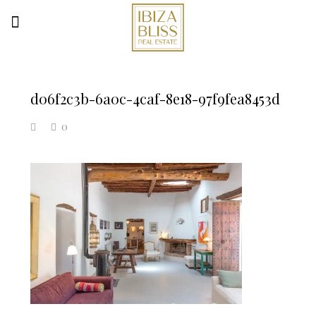
d06f2c3b-6a0c-4caf-8e18-97f9fea8453d
0