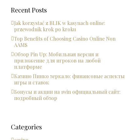
Recent Posts
Jak korzystać z BLIK w kasynach online:
przewodnik krok po kroku
Top Benefits of Choosing Casino Online Non
AAMS
Обзор Pin Up: Мобильная версия и
приложение для игроков на любой
платформе
Казино Пинко зеркало: финансовые аспекты
игры и ставок
Бонусы и акции на 1win официальный сайт:
подробный обзор
Categories
casino