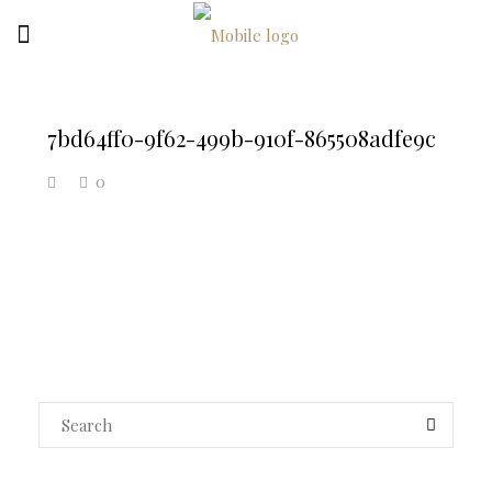
7bd64ff0-9f62-499b-910f-865508adfe9c
0