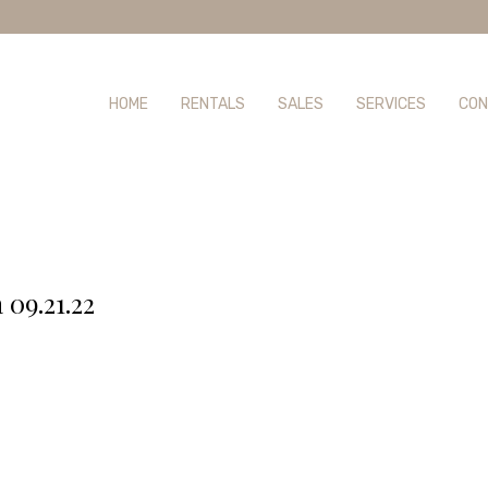
HOME
RENTALS
SALES
SERVICES
CON
 09.21.22