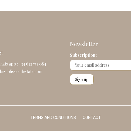
Newsletter
ct
Subscription :
hats app : +34 642 753 084
bizablissrealestate.com
TERMS AND CONDITIONS
CONTACT