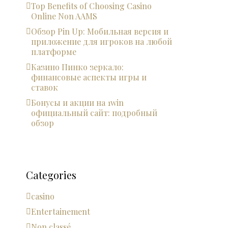
Top Benefits of Choosing Casino
Online Non AAMS
Обзор Pin Up: Мобильная версия и
приложение для игроков на любой
платформе
Казино Пинко зеркало:
финансовые аспекты игры и
ставок
Бонусы и акции на 1win
официальный сайт: подробный
обзор
Categories
casino
Entertainement
Non classé