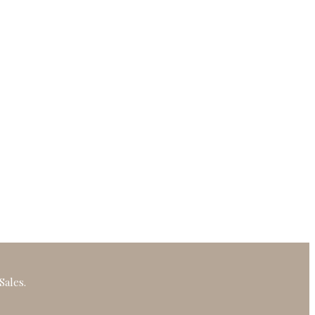
Sales.