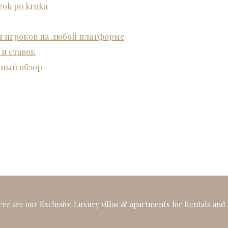
krok po kroku
ля игроков на любой платформе
 и ставок
бный обзор
ere are our Exclusive Luxury villas & apartments for Rentals and 