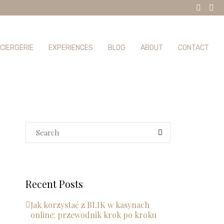
CIERGERIE
EXPERIENCES
BLOG
ABOUT
CONTACT
Recent Posts
Jak korzystać z BLIK w kasynach
online: przewodnik krok po kroku