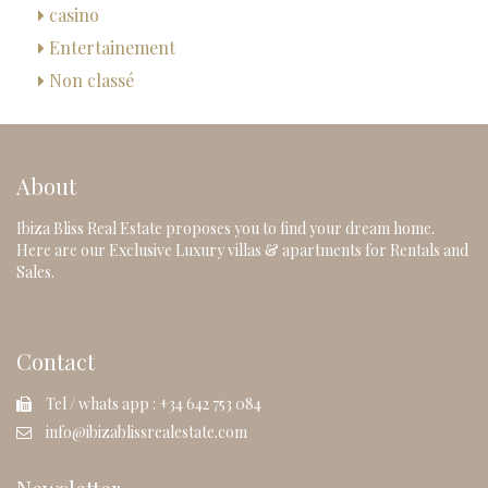
casino
Entertainement
Non classé
About
Ibiza Bliss Real Estate proposes you to find your dream home.
Here are our Exclusive Luxury villas & apartments for Rentals and
Sales.
Contact
Tel / whats app : +34 642 753 084
info@ibizablissrealestate.com