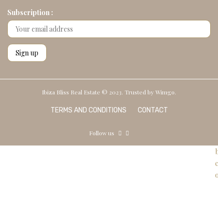
Subscription :
Ibiza Bliss Real Estate © 2023. Trusted by
Wimgo.
TERMS AND CONDITIONS
CONTACT
Follow us