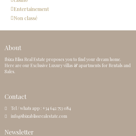
Entertainement
Non classé
About
Ibiza Bliss Real Estate proposes you to find your dream home.
Here are our Exclusive Luxury villas & apartments for Rentals and
Sales.
Contact
Tel / whats app : +34 642 753 084
info@ibizablissrealestate.com
Newsletter