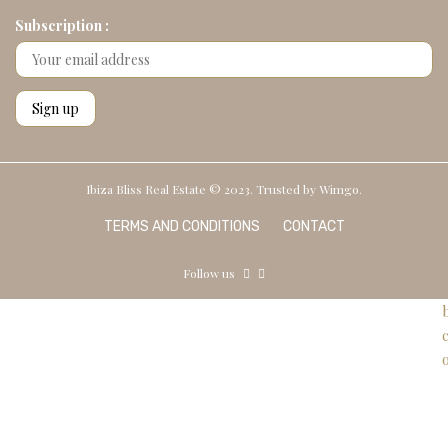
Subscription :
Ibiza Bliss Real Estate © 2023. Trusted by
Wimgo.
TERMS AND CONDITIONS
CONTACT
Follow us