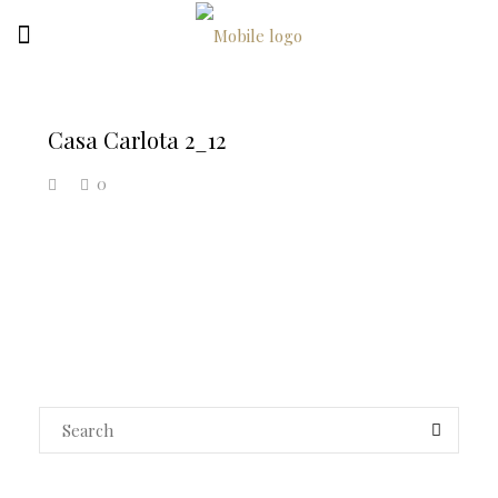
Casa Carlota 2_12
0