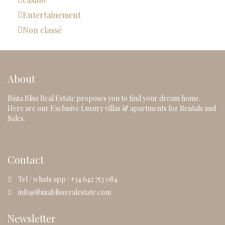
Entertainement
Non classé
About
Ibiza Bliss Real Estate proposes you to find your dream home.
Here are our Exclusive Luxury villas & apartments for Rentals and
Sales.
Contact
Tel / whats app : +34 642 753 084
info@ibizablissrealestate.com
Newsletter