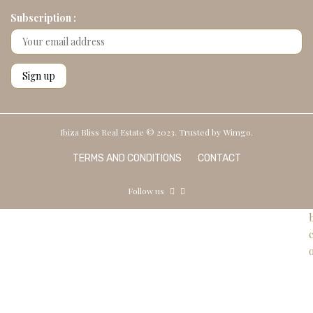
Subscription :
Ibiza Bliss Real Estate © 2023. Trusted by
Wimgo.
TERMS AND CONDITIONS
CONTACT
Follow us