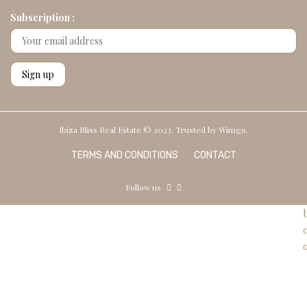
Subscription :
Ibiza Bliss Real Estate © 2023. Trusted by
Wimgo.
TERMS AND CONDITIONS
CONTACT
Follow us