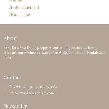
Entertainement
Non classé
About
Ibiza Bliss Real Estate proposes you to find your dream home.
Here are our Exclusive Luxury villas & apartments for Rentals and
Sales.
Contact
Tel / whats app : +34 642 753 084
info@ibizablissrealestate.com
Newsletter