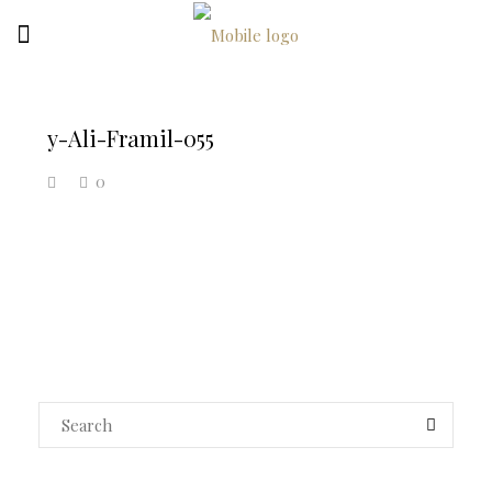
y-Ali-Framil-055
0