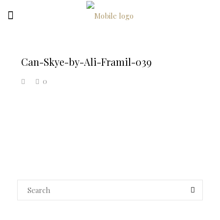
Can-Skye-by-Ali-Framil-039
0