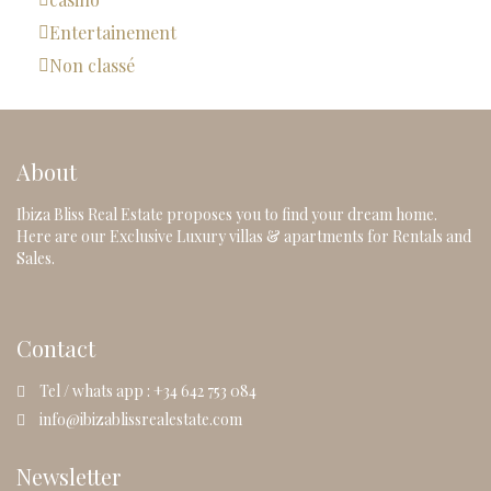
Entertainement
Non classé
About
Ibiza Bliss Real Estate proposes you to find your dream home.
Here are our Exclusive Luxury villas & apartments for Rentals and
Sales.
Contact
Tel / whats app : +34 642 753 084
info@ibizablissrealestate.com
Newsletter